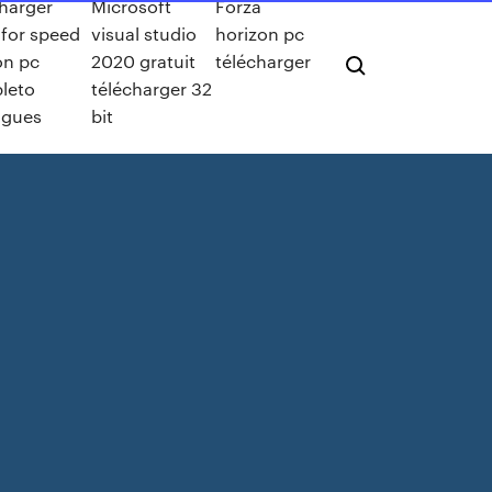
harger
Microsoft
Forza
for speed
visual studio
horizon pc
on pc
2020 gratuit
télécharger
leto
télécharger 32
ugues
bit