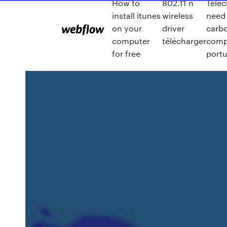
How to
802.11 n
Téléc
install itunes
wireless
need 
on your
driver
carb
computer
télécharger
comp
for free
port